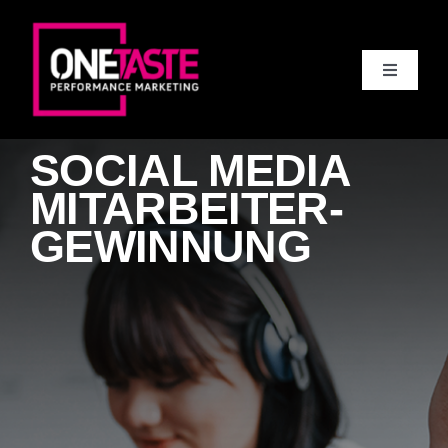
Skip
to
Toggle
content
Navigati
Agentur
SOCIAL MEDIA
Leistungen
MITARBEITER-
GEWINNUNG
Blog