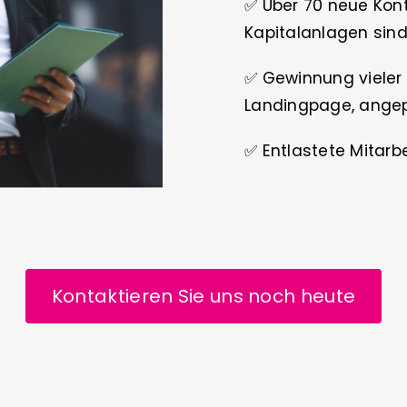
✅ Über 70 neue Konta
Kapitalanlagen sind
✅ Gewinnung vieler 
Landingpage, angep
✅ Entlastete Mitarb
Kontaktieren Sie uns noch heute