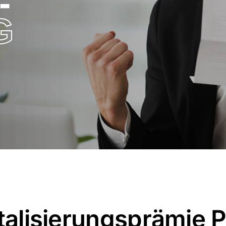
-
G
italisierungsprämie 